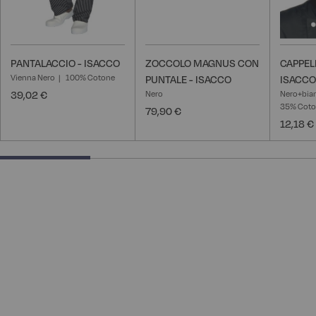
PANTALACCIO - ISACCO
ZOCCOLO MAGNUS CON
CAPPEL
Vienna Nero
100% Cotone
PUNTALE - ISACCO
ISACCO
39,02 €
Nero
Nero+bia
35% Cot
79,90 €
12,18 €
28.57142857142857% completed