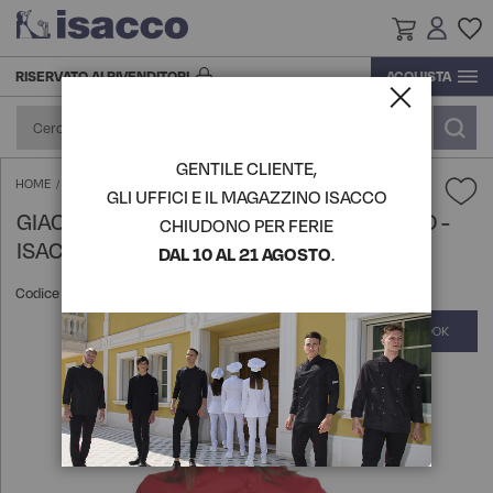
RISERVATO AI RIVENDITORI
ACQUISTA
RICERCA E SVILUPPO
CALZATURE
ACCESSORI
CASACCHE
ACCESSORI
ACCESSORI
CAMICI
CAMICI
CAMICI
COMPLEMENTI PER LA CUCINA
PRODUZIONE
GENTILE CLIENTE,
CALZATURE
ALIMENTARE, SERVIZI, INDUSTRIA,
CAMICI
CASACCHE
CALZATURE
CAMICIE
CASACCHE
CASACCHE
TOVAGLIATO
GIACCA LADY CHEF BOTTONI ANTIPANICO - ISACCO
HOME
GLI UFFICI E IL MAGAZZINO ISACCO
IMPRESE DI PULIZIA, COLF
GIACCA LADY CHEF BOTTONI ANTIPANICO -
LOGISTICA
CHIUDONO PER FERIE
CAPPELLI
GREMBIULI
CAMICI
CAPPELLI
COMPLEMENTI PER LA CUCINA
GREMBIULI
GREMBIULI
VEDI TUTTI I PRODOTTI
ISACCO
DAL 10 AL 21 AGOSTO
.
HAIR STYLIST, BEAUTY & WELLNESS
STORIA
Codice articolo:
057507
COMPLEMENTI PER LA CUCINA
MAGLIERIA POLO MAGLIETTE
CAMICIE
COMPLEMENTI PER LA CUCINA
DIVISE DA SOMMELIER
PANTALONI GONNE E BERMUDA
VEDI TUTTI I PRODOTTI
COMPLETA IL LOOK
Vai
CHEF LINE
alla
fine
GREMBIULI
PANTALONI GONNE E BERMUDA
GREMBIULI
DIVISE DA CHEF
GIACCHE DA SALA E DA
MAGLIERIA POLO MAGLIETTE
della
HOTEL, RESTAURANT E CAFÉ
RICEVIMENTO
galleria
di
VEDI TUTTI I PRODOTTI
EXTRA LARGE
MAGLIERIA POLO MAGLIETTE
GREMBIULI
EXTRA LARGE
immagini
GILET E COREANE
MEDICALE