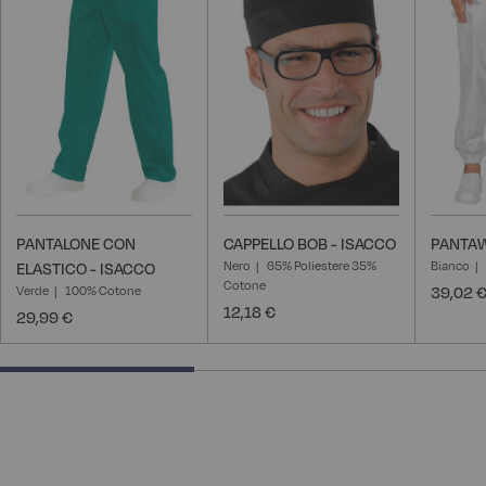
lista
lista
desideri
desideri
PANTALONE CON
CAPPELLO BOB - ISACCO
PANTAW
Nero
65% Poliestere 35%
Bianco
ELASTICO - ISACCO
Cotone
Verde
100% Cotone
39,02 
12,18 €
29,99 €
40% completed