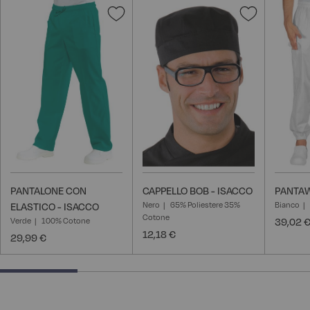
Aggiungi
Aggiungi
alla
alla
lista
lista
desideri
desideri
PANTALONE CON
CAPPELLO BOB - ISACCO
PANTAW
Nero
65% Poliestere 35%
Bianco
ELASTICO - ISACCO
Cotone
Verde
100% Cotone
39,02 
12,18 €
29,99 €
25% completed