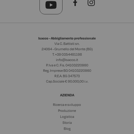
Isacco - Abbigliamento professionale
Via C. Battisti sn.
24064 - Grumello del Monte (BG)
T. +39
0354491198
info@isacco.it
P. Iva e C. Fis. 04103220960
Reg. Imprese BG 04103220960
R.E.A. BG 347573
Cap.Sociale € 90.000,00 i.v.
AZIENDA
Ricerca e sviluppo
Produzione
Logistica
Storia
Blog