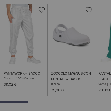
Aggiungi
Aggiungi
alla
alla
lista
lista
desideri
desideri
PANTAWORK - ISACCO
ZOCCOLO MAGNUS CON
PANTAL
Bianco
100% Cotone
PUNTALE - ISACCO
ELASTI
39,02 €
Bianco
Verde
79,90 €
29,99 
25% completed