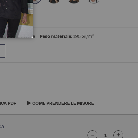
stere 35% Cotone
Peso materiale:
195 Gr/m²
e
ICA PDF
COME PRENDERE LE MISURE
-
+