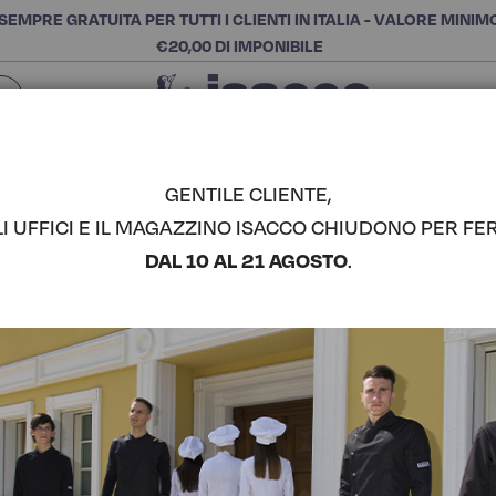
SEMPRE GRATUITA PER TUTTI I CLIENTI IN ITALIA - VALORE MINIM
€20,00 DI IMPONIBILE
Chiudi
SCEGLI LA CATEGORIA E ACQUISTA
Cerca
GENTILE CLIENTE,
LI UFFICI E IL MAGAZZINO ISACCO CHIUDONO PER FER
COPPOLA 
DAL 10 AL 21 AGOSTO
.
COMPLETA IL LOOK
Codice articolo:
08001
Colore:
Natural