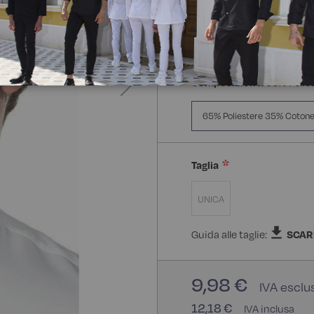
Composizione:
65% Polie
65% Poliestere 35% Coton
Taglia
UNICA
Guida alle taglie:
SCAR
9,98 €
12,18 €