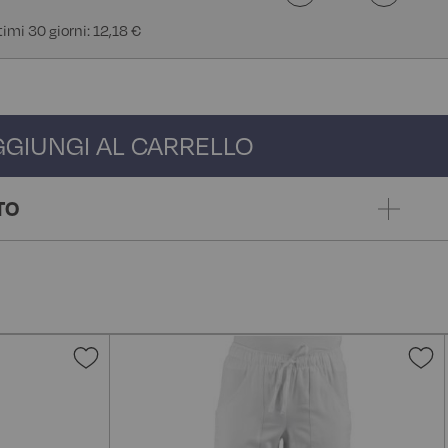
timi 30 giorni: 12,18 €
GGIUNGI AL CARRELLO
TO
Aggiungi
A
alla
a
lista
l