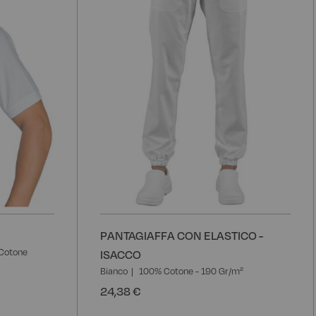
desideri
d
PANTAGIAFFA CON ELASTICO -
Cotone
ISACCO
Bianco
100% Cotone - 190 Gr/m²
24,38 €