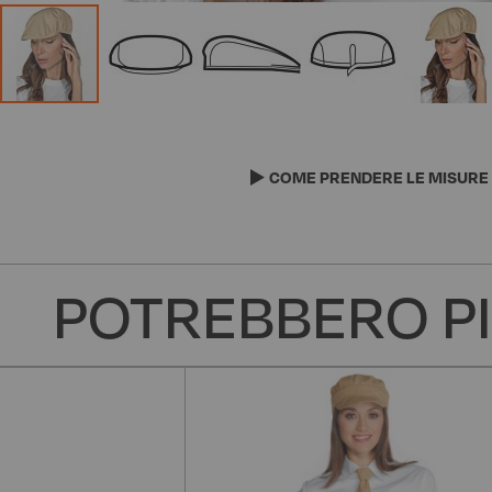
Vai
all'inizio
della
COME PRENDERE LE MISURE
galleria
di
immagini
POTREBBERO PI