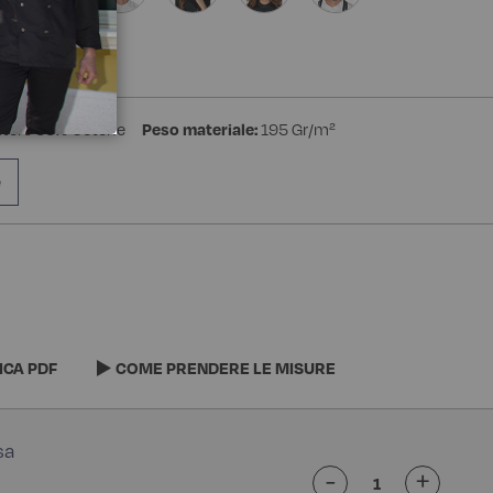
stere 35% Cotone
Peso materiale:
195 Gr/m²
e
ICA PDF
COME PRENDERE LE MISURE
-
+