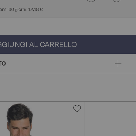
timi 30 giorni: 12,18 €
GGIUNGI AL CARRELLO
TO
gi
Aggiungi
alla
lista