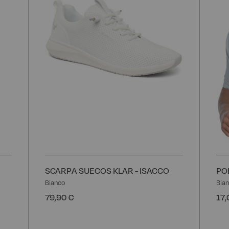
desideri
desider
SCARPA SUECOS KLAR - ISACCO
PO
Bianco
Bia
79,90 €
17,