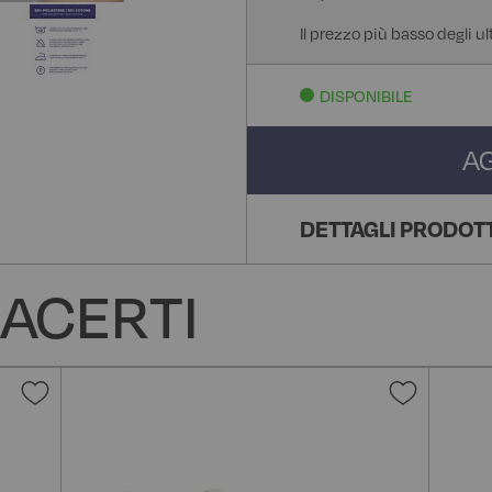
Il prezzo più basso degli ul
DISPONIBILE
A
DETTAGLI PRODOT
ACERTI
Aggiungi
Aggiun
alla
alla
lista
lista