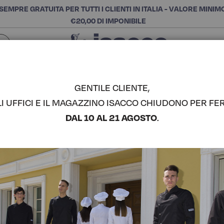
SEMPRE GRATUITA PER TUTTI I CLIENTI IN ITALIA - VALORE MINIM
€20,00 DI IMPONIBILE
Chiudi
SCEGLI LA CATEGORIA E ACQUISTA
Cerca
GENTILE CLIENTE,
LI UFFICI E IL MAGAZZINO ISACCO CHIUDONO PER FER
COPPOLA 
DAL 10 AL 21 AGOSTO
.
COMPLETA IL LOOK
Codice articolo:
08001
Colore:
Biscotto