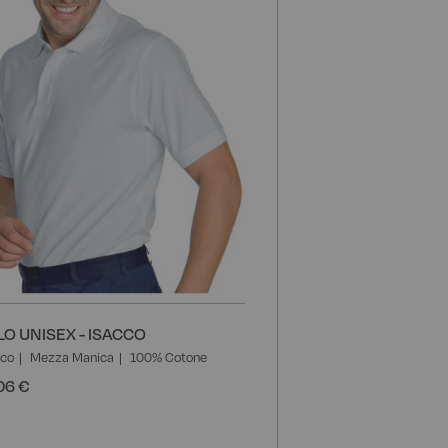
i
desideri
LO UNISEX - ISACCO
nco
Mezza Manica
100% Cotone
06 €