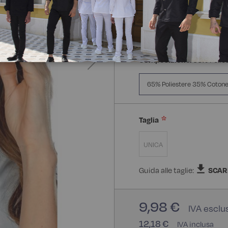
Composizione:
65% Polie
65% Poliestere 35% Coton
Taglia
UNICA
Guida alle taglie:
SCAR
9,98 €
12,18 €