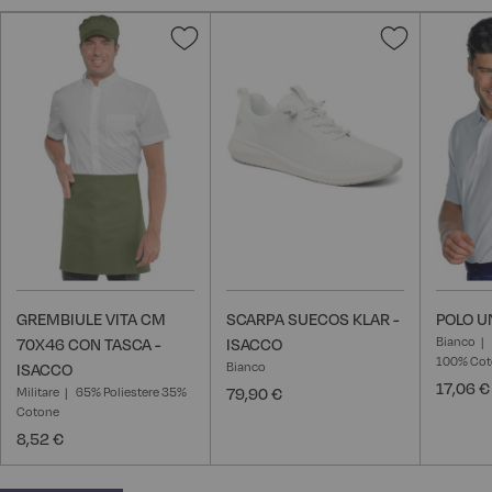
Aggiungi
Aggiungi
alla
alla
lista
lista
desideri
desideri
GREMBIULE VITA CM
SCARPA SUECOS KLAR -
POLO U
Bianco
70X46 CON TASCA -
ISACCO
100% Cot
Bianco
ISACCO
17,06 €
Militare
65% Poliestere 35%
79,90 €
Cotone
8,52 €