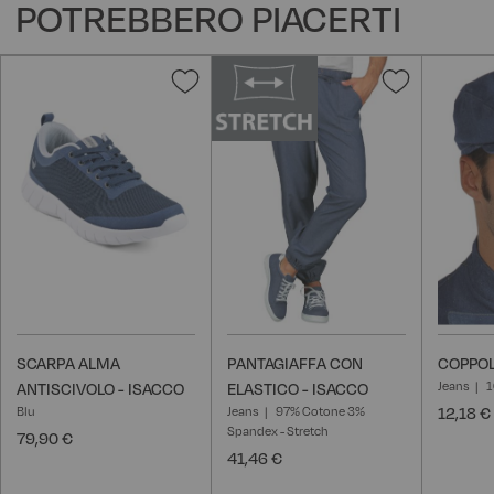
POTREBBERO PIACERTI
Aggiungi
Aggiungi
alla
alla
lista
lista
desideri
desideri
SCARPA ALMA
PANTAGIAFFA CON
COPPOL
Jeans
1
ANTISCIVOLO - ISACCO
ELASTICO - ISACCO
Blu
Jeans
97% Cotone 3%
12,18 €
Spandex - Stretch
79,90 €
41,46 €