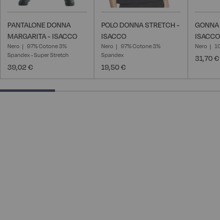
PANTALONE DONNA
POLO DONNA STRETCH -
GONNA
MARGARITA - ISACCO
ISACCO
ISACCO
Nero
97% Cotone 3%
Nero
97% Cotone 3%
Nero
10
Spandex - Super Stretch
Spandex
31,70 €
39,02 €
19,50 €
25% completed