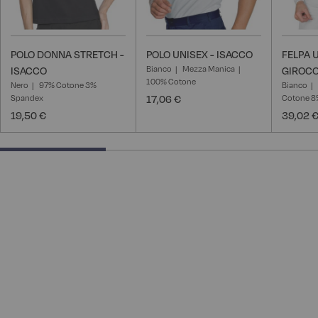
POLO DONNA STRETCH -
POLO UNISEX - ISACCO
FELPA 
Bianco
Mezza Manica
ISACCO
GIROCO
100% Cotone
Nero
97% Cotone 3%
Bianco
Spandex
17,06 €
Cotone 8
19,50 €
39,02 
33.33333333333333% completed