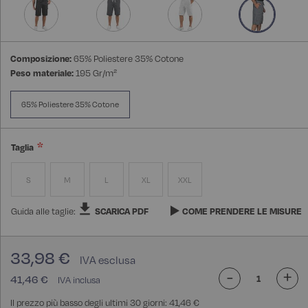
Composizione:
65% Poliestere 35% Cotone
Peso materiale:
195 Gr/m²
65% Poliestere 35% Cotone
Taglia
S
M
L
XL
XXL
Guida alle taglie:
SCARICA PDF
COME PRENDERE LE MISURE
33,98 €
-
+
41,46 €
Il prezzo più basso degli ultimi 30 giorni: 41,46 €