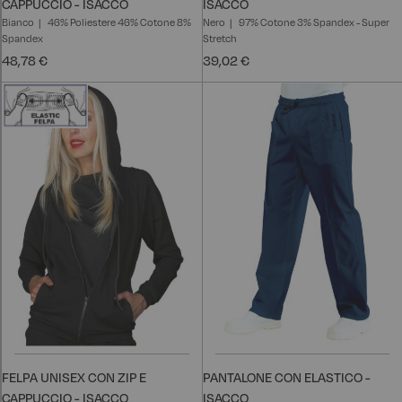
CAPPUCCIO - ISACCO
ISACCO
Bianco
46% Poliestere 46% Cotone 8%
Nero
97% Cotone 3% Spandex - Super
Spandex
Stretch
48,78 €
39,02 €
FELPA UNISEX CON ZIP E
PANTALONE CON ELASTICO -
CAPPUCCIO - ISACCO
ISACCO