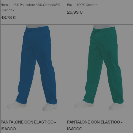
Nero
46% Poliestere 46% Cotone 8%
Blu
100% Cotone
Spandex
29,99 €
48,78 €
PANTALONE CON ELASTICO -
PANTALONE CON ELASTICO -
ISACCO
ISACCO