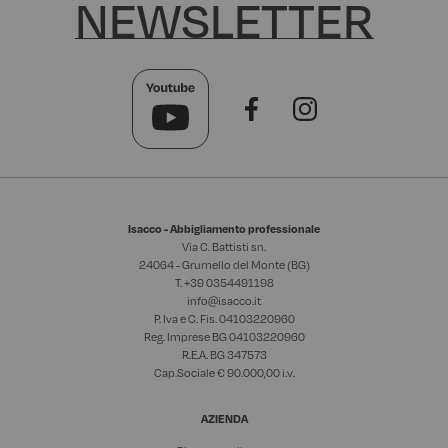
NEWSLETTER
Isacco - Abbigliamento professionale
Via C. Battisti sn.
24064 - Grumello del Monte (BG)
T. +39
0354491198
info@isacco.it
P. Iva e C. Fis. 04103220960
Reg. Imprese BG 04103220960
R.E.A. BG 347573
Cap.Sociale € 90.000,00 i.v.
AZIENDA