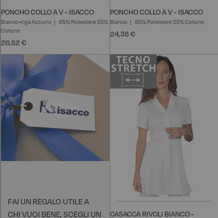
PONCHO COLLO A V - ISACCO
PONCHO COLLO A V - ISACCO
Bianco+riga Azzurro
65% Poliestere 35%
Bianco
65% Poliestere 35% Cotone
Cotone
24,38 €
26,82 €
FAI UN REGALO UTILE A
CHI VUOI BENE, SCEGLI UN
CASACCA RIVOLI BIANCO -