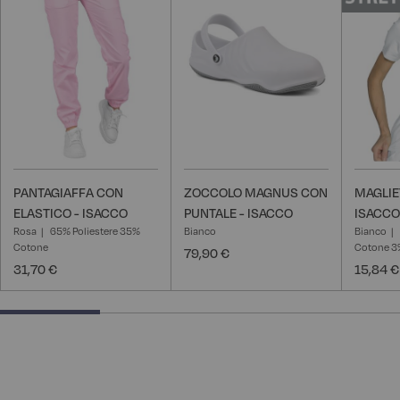
lista
lista
desideri
desideri
PANTAGIAFFA CON
ZOCCOLO MAGNUS CON
MAGLIE
ELASTICO - ISACCO
PUNTALE - ISACCO
ISACCO
Rosa
65% Poliestere 35%
Bianco
Bianco
Cotone
Cotone 3
79,90 €
31,70 €
15,84 €
25% completed