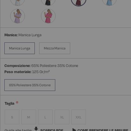
Manica:
Manica Lunga
Manica Lunga
Mezza Manica
Composizione:
65% Poliestere 35% Cotone
Peso materiale:
125 Gr/m²
65% Poliestere 35% Cotone
Taglia
S
M
L
XL
XXL
Guida alle taglie:
SCARICA PDF
COME PRENDERE LE MISURE