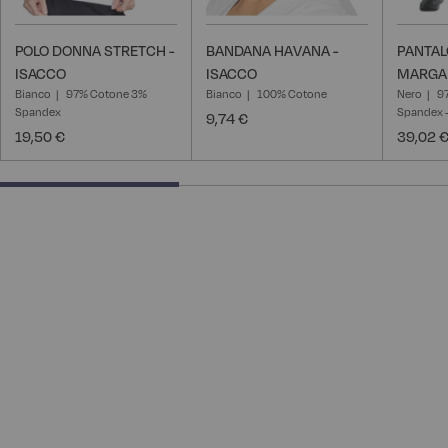
POLO DONNA STRETCH -
BANDANA HAVANA -
PANTA
ISACCO
ISACCO
MARGAR
Bianco
97% Cotone 3%
Bianco
100% Cotone
Nero
9
Spandex
Spandex -
9,74 €
19,50 €
39,02 
40% completed