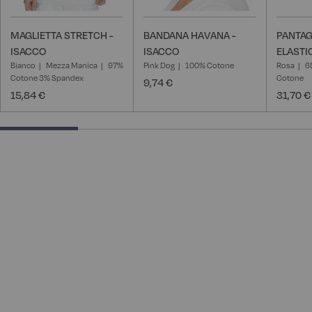
MAGLIETTA STRETCH -
BANDANA HAVANA -
PANTAG
ISACCO
ISACCO
ELASTI
Bianco
Mezza Manica
97%
Pink Dog
100% Cotone
Rosa
6
Cotone 3% Spandex
Cotone
9,74 €
15,84 €
31,70 €
25% completed