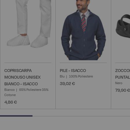
alla
alla
lista
lista
desideri
desideri
COPRISCARPA
PILE - ISACCO
ZOCCO
Blu
100% Poliestere
MONOUSO UNISEX
PUNTAL
39,02 €
Nero
BIANCO - ISACCO
Bianco
65% Poliestere 35%
79,90 €
Cotone
4,86 €
25% completed