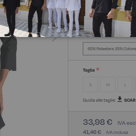
Manica Lunga
Mezz
Composizione:
65% Polie
65% Poliestere 35% Coton
Taglia
S
M
L
Guida alle taglie:
SCAR
33,98 €
41,46 €