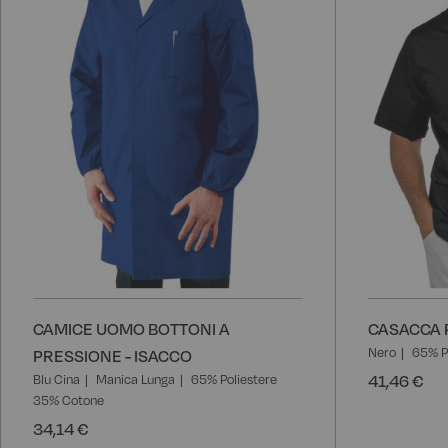
CAMICE UOMO BOTTONI A
CASACCA P
Nero
65% P
PRESSIONE - ISACCO
41,46 €
Blu Cina
Manica Lunga
65% Poliestere
35% Cotone
34,14 €