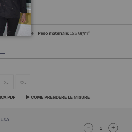
a Manica
stere 35% Cotone
Peso materiale:
125 Gr/m²
e
XL
XXL
ICA PDF
COME PRENDERE LE MISURE
-
+