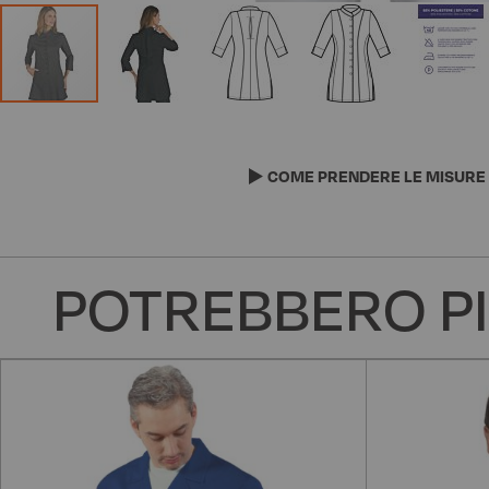
Vai
all'inizio
della
COME PRENDERE LE MISURE
galleria
di
immagini
POTREBBERO PI