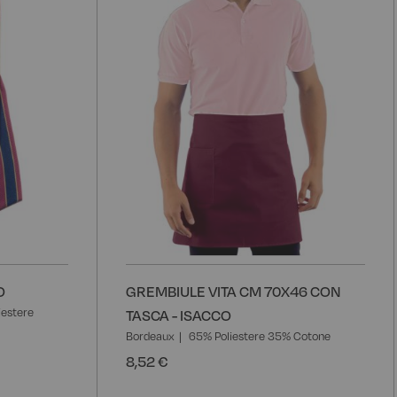
O
GREMBIULE VITA CM 70X46 CON
iestere
TASCA - ISACCO
Bordeaux
65% Poliestere 35% Cotone
8,52 €