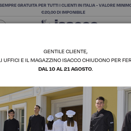
SEMPRE GRATUITA PER TUTTI I CLIENTI IN ITALIA - VALORE MINIM
€20,00 DI IMPONIBILE
Chiudi
SCEGLI LA CATEGORIA E ACQUISTA
Cerca
GENTILE CLIENTE,
LI UFFICI E IL MAGAZZINO ISACCO CHIUDONO PER FER
CASACCA S
DAL 10 AL 21 AGOSTO
.
COMPLETA IL LOOK
Codice articolo:
016501
Colore:
Nero
Manica:
Manica Lunga