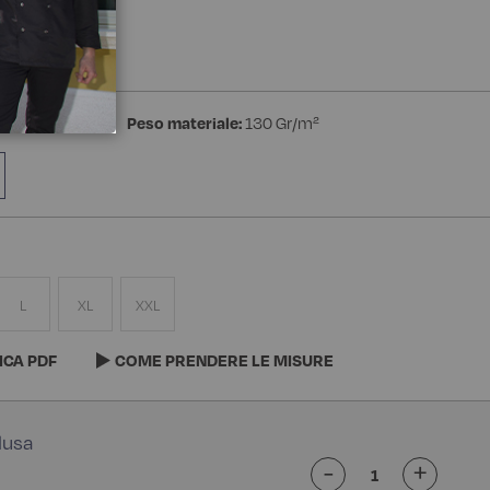
a Manica
estere Superdry
Peso materiale:
130 Gr/m²
L
XL
XXL
ICA PDF
COME PRENDERE LE MISURE
-
+