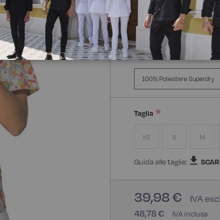
Manica Lunga
Mezz
Composizione:
100% Poli
100% Poliestere Superdry
Taglia
XS
S
M
Guida alle taglie:
SCAR
39,98 €
48,78 €