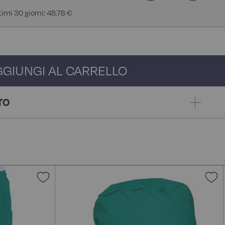
timi 30 giorni: 48,78 €
GGIUNGI AL CARRELLO
TO
Aggiungi
A
alla
a
lista
l