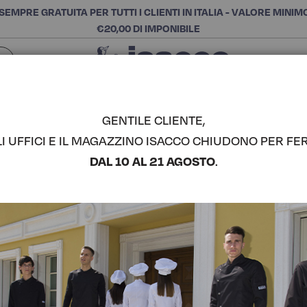
SEMPRE GRATUITA PER TUTTI I CLIENTI IN ITALIA - VALORE MINIM
€20,00 DI IMPONIBILE
Chiudi
SCEGLI LA CATEGORIA E ACQUISTA
Cerca
GENTILE CLIENTE,
LI UFFICI E IL MAGAZZINO ISACCO CHIUDONO PER FER
CASACCA 
DAL 10 AL 21 AGOSTO
.
COMPLETA IL LOOK
Codice articolo:
03633
Colore:
Smile
Manica:
Mezza Manica