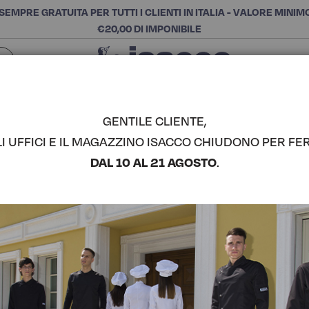
SEMPRE GRATUITA PER TUTTI I CLIENTI IN ITALIA - VALORE MINIM
€20,00 DI IMPONIBILE
Chiudi
SCEGLI LA CATEGORIA E ACQUISTA
Cerca
GENTILE CLIENTE,
LI UFFICI E IL MAGAZZINO ISACCO CHIUDONO PER FER
CAMICE FI
DAL 10 AL 21 AGOSTO
.
COMPLETA IL LOOK
Codice articolo:
007513
Colore:
Riga Bordeaux
Composizione:
65% Polie