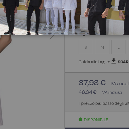
65% Poliestere 35% Coton
Taglia
S
M
L
Guida alle taglie:
SCAR
37,98 €
46,34 €
Il prezzo più basso degli u
DISPONIBILE