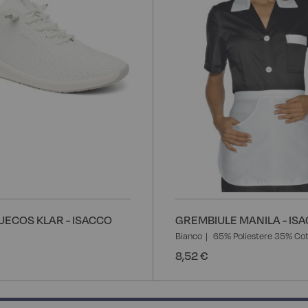
UECOS KLAR - ISACCO
GREMBIULE MANILA - IS
Bianco
65% Poliestere 35% Co
8,52 €