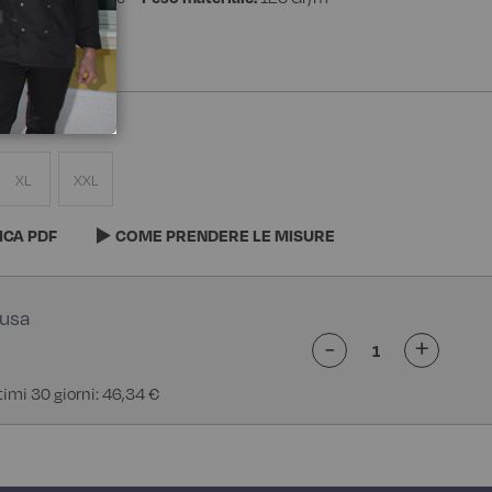
e
XL
XXL
ICA PDF
COME PRENDERE LE MISURE
-
+
ltimi 30 giorni: 46,34 €