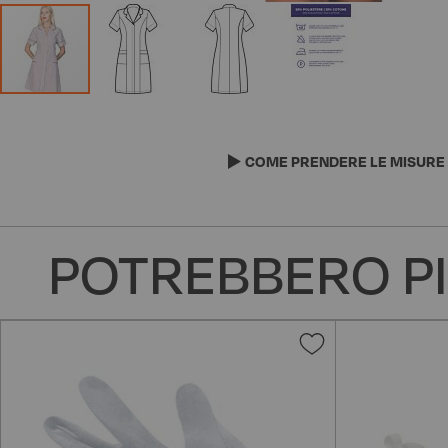
Vai
all'inizio
della
COME PRENDERE LE MISURE
galleria
di
immagini
POTREBBERO PI
Aggiungi
alla
lista
desideri