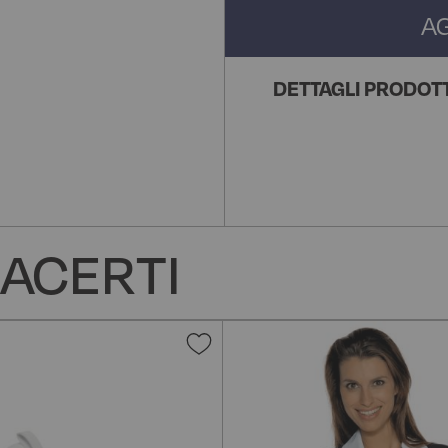
A
DETTAGLI PRODOT
ACERTI
Aggiungi
alla
lista
desideri