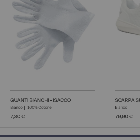
GUANTI BIANCHI - ISACCO
SCARPA S
Bianco
100% Cotone
Bianco
7,30 €
79,90 €
100% completed