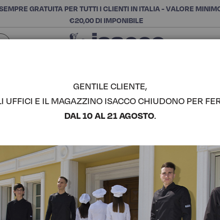
SEMPRE GRATUITA PER TUTTI I CLIENTI IN ITALIA - VALORE MINIM
€20,00 DI IMPONIBILE
Chiudi
SCEGLI LA CATEGORIA E ACQUISTA
Cerca
GENTILE CLIENTE,
LI UFFICI E IL MAGAZZINO ISACCO CHIUDONO PER FER
CASACCA 
DAL 10 AL 21 AGOSTO
.
COMPLETA IL LOOK
Codice articolo:
03620
Colore:
Blu
Manica:
Manica Lunga