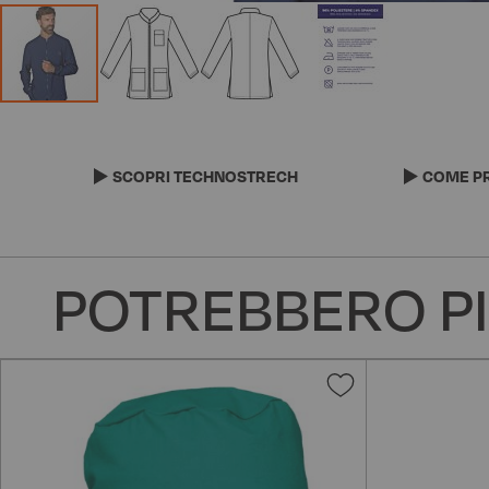
Vai
all'inizio
della
SCOPRI TECHNOSTRECH
COME PR
galleria
di
immagini
POTREBBERO PI
Aggiungi
alla
lista