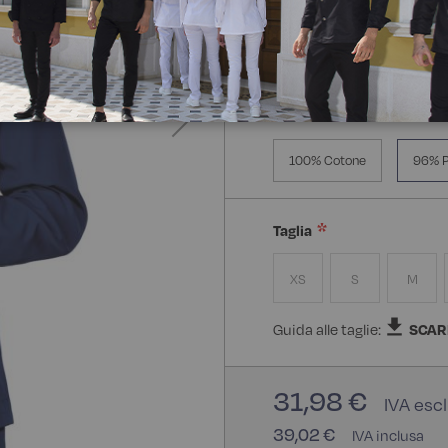
Manica Lunga
Mezz
Composizione:
96% Polie
100% Cotone
96% P
Taglia
XS
S
M
Guida alle taglie:
SCAR
31,98 €
39,02 €