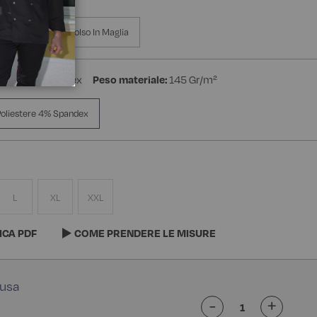
a Manica
Polso In Maglia
stere 4% Spandex
Peso materiale:
145 Gr/m²
oliestere 4% Spandex
L
XL
XXL
ICA PDF
COME PRENDERE LE MISURE
-
+