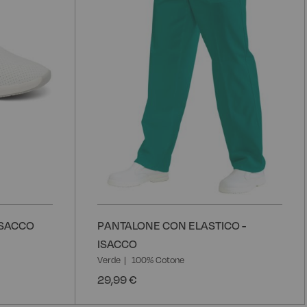
desideri
d
ISACCO
PANTALONE CON ELASTICO -
ISACCO
Verde
100% Cotone
29,99 €