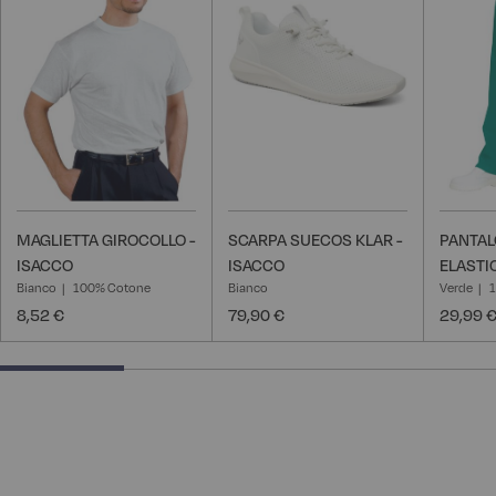
lista
lista
desideri
desideri
MAGLIETTA GIROCOLLO -
SCARPA SUECOS KLAR -
PANTAL
ISACCO
ISACCO
ELASTI
Bianco
100% Cotone
Bianco
Verde
8,52 €
79,90 €
29,99 
25% completed