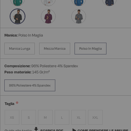
Manica:
Polso In Maglia
Manica Lunga
Mezza Manica
Polso In Maglia
Composizione:
96% Poliestere 4% Spandex
Peso materiale:
145 Gr/m²
96% Poliestere 4% Spandex
Taglia
XS
S
M
L
XL
XXL
Guida alle taglie:
SCARICA PDF
COME PRENDERE LE MISURE