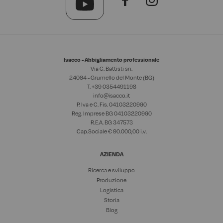
Isacco - Abbigliamento professionale
Via C. Battisti sn.
24064 - Grumello del Monte (BG)
T. +39
0354491198
info@isacco.it
P. Iva e C. Fis. 04103220960
Reg. Imprese BG 04103220960
R.E.A. BG 347573
Cap.Sociale € 90.000,00 i.v.
AZIENDA
Ricerca e sviluppo
Produzione
Logistica
Storia
Blog