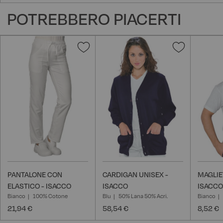
POTREBBERO PIACERTI
Aggiungi
Aggiungi
alla
alla
lista
lista
desideri
desideri
PANTALONE CON
CARDIGAN UNISEX -
MAGLIE
ELASTICO - ISACCO
ISACCO
ISACCO
Bianco
100% Cotone
Blu
50% Lana 50% Acri.
Bianco
21,94 €
58,54 €
8,52 €