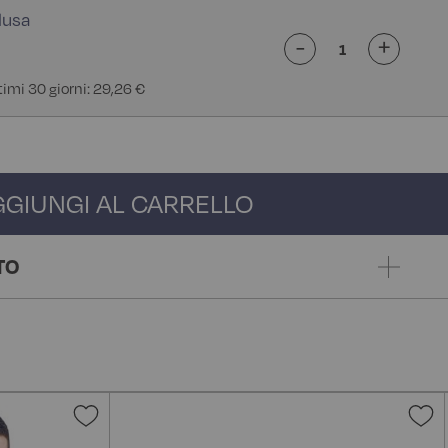
-
+
ltimi 30 giorni: 29,26 €
GGIUNGI AL CARRELLO
TO
Aggiungi
A