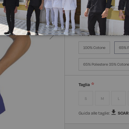
Composizione:
65% Polie
100% Cotone
65% P
65% Poliestere 35% Cotone
Taglia
S
M
L
Guida alle taglie:
SCAR