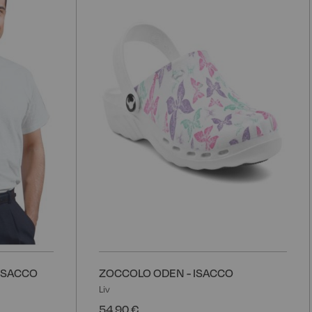
alla
a
lista
l
desideri
d
 ISACCO
ZOCCOLO ODEN - ISACCO
Liv
54,90 €