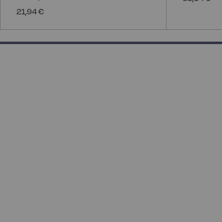
21,94 €
133.33333333333331% completed