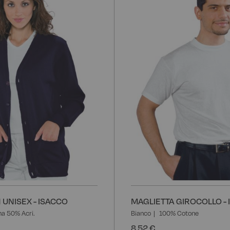
alla
lista
desideri
UNISEX - ISACCO
MAGLIETTA GIROCOLLO -
a 50% Acri.
Bianco
100% Cotone
8,52 €