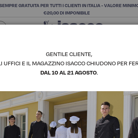
SEMPRE GRATUITA PER TUTTI I CLIENTI IN ITALIA - VALORE MINIM
€20,00 DI IMPONIBILE
Chiudi
SCEGLI LA CATEGORIA E ACQUISTA
Cerca
GENTILE CLIENTE,
LI UFFICI E IL MAGAZZINO ISACCO CHIUDONO PER FER
CASACCA C
DAL 10 AL 21 AGOSTO
.
COMPLETA IL LOOK
Codice articolo:
04502
Colore:
Blu