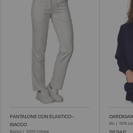
alla
lista
desideri
PANTALONE CON ELASTICO -
CARDIGAN 
Blu
50% Lan
ISACCO
58,54 €
Bianco
100% Cotone