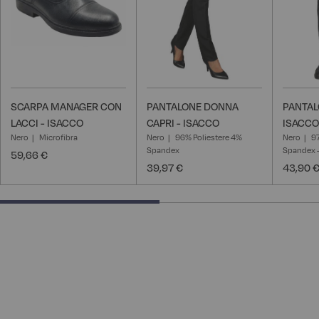
SCARPA MANAGER CON
PANTALONE DONNA
PANTAL
LACCI - ISACCO
CAPRI - ISACCO
ISACCO
Nero
Microfibra
Nero
96% Poliestere 4%
Nero
9
Spandex
Spandex -
59,66 €
39,97 €
43,90 
50% completed