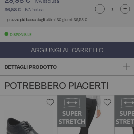
29,98 €
-
+
36,58 €
Il prezzo più basso degli ultimi 30 giorni: 36,58 €
DISPONIBILE
AGGIUNGI AL CARRELLO
DETTAGLI PRODOTTO
POTREBBERO PIACERTI
Aggiungi
Aggiungi
alla
alla
lista
lista
desideri
desideri