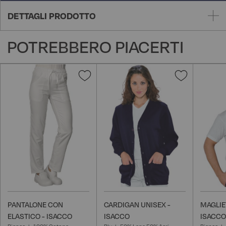
DETTAGLI PRODOTTO
POTREBBERO PIACERTI
Aggiungi
Aggiungi
alla
alla
lista
lista
desideri
desideri
PANTALONE CON
CARDIGAN UNISEX -
MAGLIE
ELASTICO - ISACCO
ISACCO
ISACCO