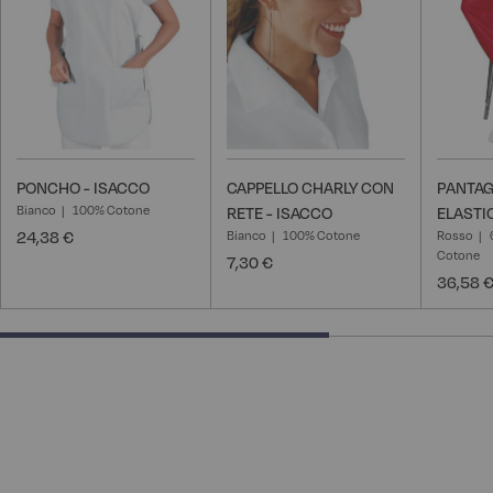
desideri
desideri
PONCHO - ISACCO
CAPPELLO CHARLY CON
PANTAG
Bianco
100% Cotone
RETE - ISACCO
ELASTI
24,38 €
Bianco
100% Cotone
Rosso
Cotone
7,30 €
36,58 
66.66666666666666% completed