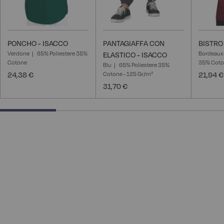
PONCHO - ISACCO
PANTAGIAFFA CON
BISTRO
Verdone
65% Poliestere 35%
Bordeaux
ELASTICO - ISACCO
Cotone
35% Cot
Blu
65% Poliestere 35%
24,38 €
Cotone - 125 Gr/m²
21,94 €
31,70 €
25% completed