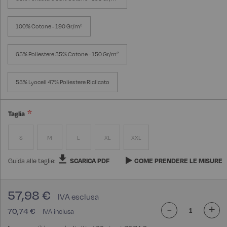
100% Cotone - 190 Gr/m²
65% Poliestere 35% Cotone - 150 Gr/m²
53% Lyocell 47% Poliestere Riclicato
Taglia
S
M
L
XL
XXL
Guida alle taglie:
SCARICA PDF
COME PRENDERE LE MISURE
57,98 €
-
+
70,74 €