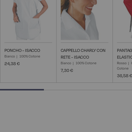
desideri
desideri
PONCHO - ISACCO
CAPPELLO CHARLY CON
PANTAG
Bianco
100% Cotone
RETE - ISACCO
ELASTI
24,38 €
Bianco
100% Cotone
Rosso
Cotone
7,30 €
36,58 
33.33333333333333% completed