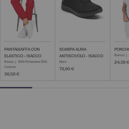
desideri
desideri
PANTAGIAFFA CON
SCARPA ALMA
PONCHO
Bianco
ELASTICO - ISACCO
ANTISCIVOLO - ISACCO
Rosso
65% Poliestere 35%
Nero
24,38 
Cotone
79,90 €
36,58 €
25% completed