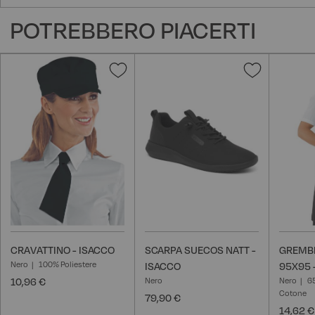
POTREBBERO PIACERTI
Aggiungi
Aggiungi
alla
alla
lista
lista
desideri
desideri
CRAVATTINO - ISACCO
SCARPA SUECOS NATT -
GREMBI
Nero
100% Poliestere
ISACCO
95X95 
10,96 €
Nero
Nero
6
Cotone
79,90 €
14,62 €