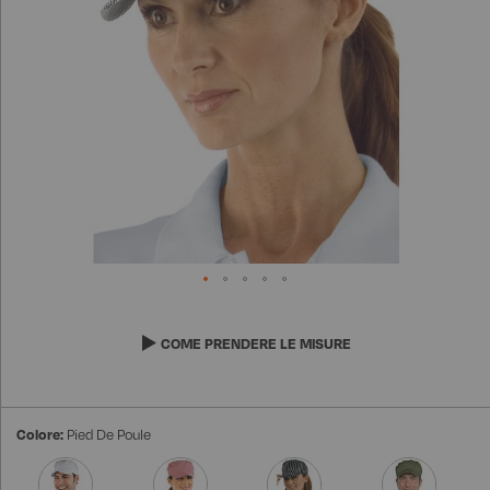
VEDI TUTTI I PRODOTTI
PANTALONI GONNE E BERMUDA
MAGLIERIA POLO MAGLIETTE
DIVISE ASA
GREMBIULI
GREMBIULI SCUOLA, ASILO, INFANZIA
VEDI TUTTI I PRODOTTI
PANTALONI GONNE E BERMUDA
VEDI TUTTI I PRODOTTI
MAGLIERIA POLO MAGLIETTE
TOVAGLIATO
VEDI TUTTI I PRODOTTI
PANTALONI GONNE E BERMUDA
NOVITÀ
PANTALONI EXTRA LARGE
Vai
all'inizio
COME PRENDERE LE MISURE
VEDI TUTTI I PRODOTTI
della
galleria
di
immagini
Colore:
Pied De Poule