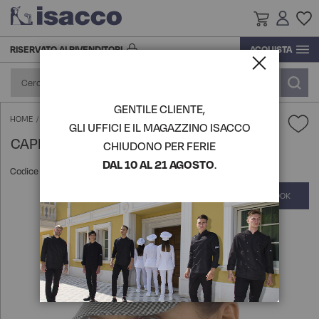
RISERVATO AI RIVENDITORI
ACQUISTA
RICERCA E SVILUPPO
CALZATURE
ACCESSORI
CASACCHE
ACCESSORI
ACCESSORI
CAMICI
CAMICI
CAMICI
COMPLEMENTI PER LA CUCINA
PRODUZIONE
GENTILE CLIENTE,
CALZATURE
ALIMENTARE, SERVIZI, INDUSTRIA,
CAMICI
CASACCHE
CALZATURE
CAMICIE
CASACCHE
CASACCHE
TOVAGLIATO
CAPPELLO SAM - ISACCO
HOME
GLI UFFICI E IL MAGAZZINO ISACCO
IMPRESE DI PULIZIA, COLF
CAPPELLO SAM - ISACCO
LOGISTICA
CHIUDONO PER FERIE
CAPPELLI
GREMBIULI
CAMICI
CAPPELLI
COMPLEMENTI PER LA CUCINA
GREMBIULI
GREMBIULI
VEDI TUTTI I PRODOTTI
DAL 10 AL 21 AGOSTO
.
Codice articolo:
072261
HAIR STYLIST, BEAUTY & WELLNESS
STORIA
COMPLETA IL LOOK
Vai
COMPLEMENTI PER LA CUCINA
MAGLIERIA POLO MAGLIETTE
CAMICIE
COMPLEMENTI PER LA CUCINA
DIVISE DA SOMMELIER
PANTALONI GONNE E BERMUDA
VEDI TUTTI I PRODOTTI
alla
CHEF LINE
fine
della
GREMBIULI
PANTALONI GONNE E BERMUDA
GREMBIULI
DIVISE DA CHEF
GIACCHE DA SALA E DA
MAGLIERIA POLO MAGLIETTE
galleria
HOTEL, RESTAURANT E CAFÉ
RICEVIMENTO
di
immagini
VEDI TUTTI I PRODOTTI
EXTRA LARGE
MAGLIERIA POLO MAGLIETTE
GREMBIULI
EXTRA LARGE
GILET E COREANE
MEDICALE