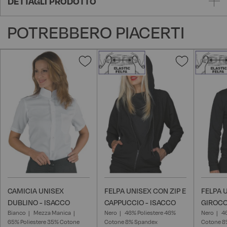
DETTAGLI PRODOTTO
POTREBBERO PIACERTI
Aggiungi
Aggiungi
alla
alla
lista
lista
desideri
desideri
CAMICIA UNISEX
FELPA UNISEX CON ZIP E
FELPA 
DUBLINO - ISACCO
CAPPUCCIO - ISACCO
GIROCO
Bianco
Mezza Manica
Nero
46% Poliestere 46%
Nero
4
65% Poliestere 35% Cotone
Cotone 8% Spandex
Cotone 8