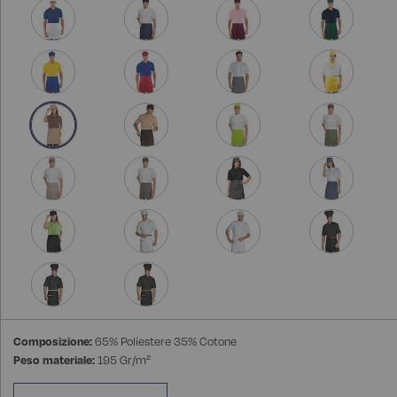
Composizione:
65% Poliestere 35% Cotone
Peso materiale:
195 Gr/m²