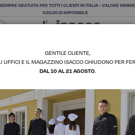
SEMPRE GRATUITA PER TUTTI I CLIENTI IN ITALIA - VALORE MINIM
€20,00 DI IMPONIBILE
Chiudi
SCEGLI LA CATEGORIA E ACQUISTA
Cerca
GENTILE CLIENTE,
LI UFFICI E IL MAGAZZINO ISACCO CHIUDONO PER FER
GREMBIUL
DAL 10 AL 21 AGOSTO
.
COMPLETA IL LOOK
Codice articolo:
08340
Colore:
Bianco
Composizione:
65% Polie