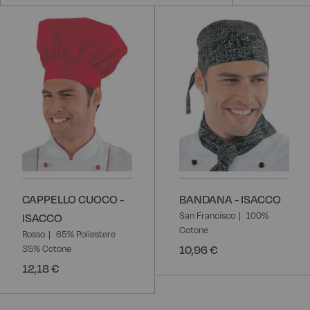
CAPPELLO CUOCO -
BANDANA - ISACCO
San Francisco
100%
ISACCO
Cotone
Rosso
65% Poliestere
10,96 €
35% Cotone
12,18 €