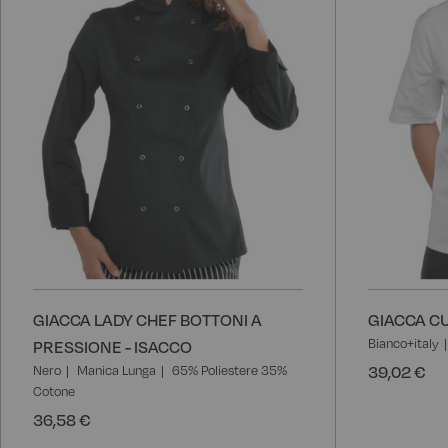
GIACCA LADY CHEF BOTTONI A
GIACCA CU
Bianco+italy
PRESSIONE - ISACCO
39,02 €
Nero
Manica Lunga
65% Poliestere 35%
Cotone
36,58 €