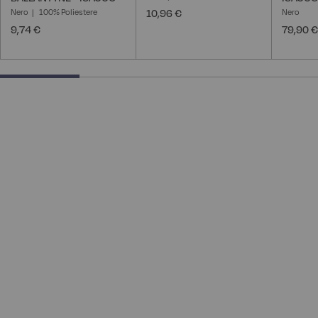
Nero
100% Poliestere
10,96 €
Nero
9,74 €
79,90 €
25% completed