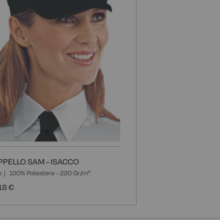
i
desideri
PPELLO SAM - ISACCO
o
100% Poliestere - 220 Gr/m²
18 €