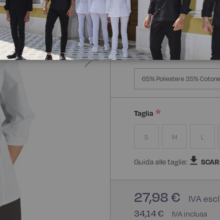
Manica Lunga
Mezz
Composizione:
65% Polie
65% Poliestere 35% Cotone 
Taglia
S
M
L
Guida alle taglie:
SCAR
27,98 €
34,14 €