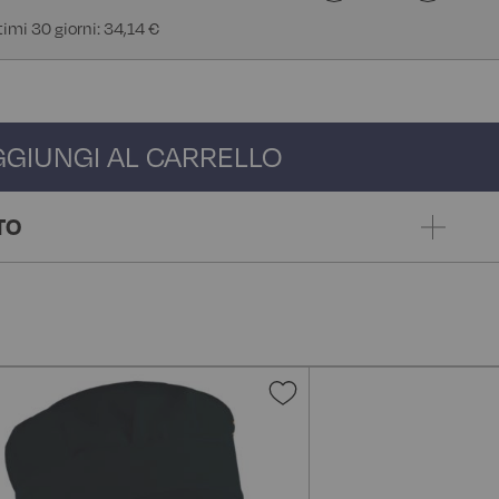
timi 30 giorni: 34,14 €
GGIUNGI AL CARRELLO
TO
gi
Aggiungi
alla
lista