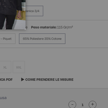
a Manica
Manica 3/4
stere 35% Cotone
Peso materiale:
115 Gr/m²
- Piquet
65% Poliestere 35% Cotone
XL
XXL
ICA PDF
COME PRENDERE LE MISURE
-
+