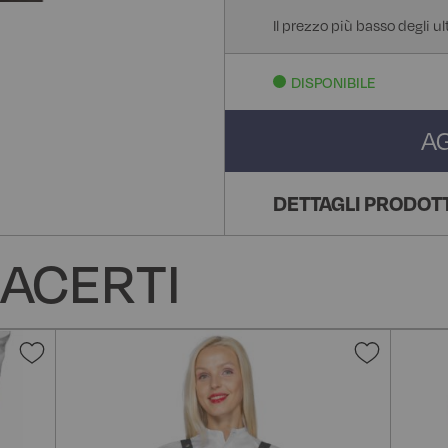
Il prezzo più basso degli ul
DISPONIBILE
A
DETTAGLI PRODOT
ACERTI
Aggiungi
Aggiun
alla
alla
lista
lista