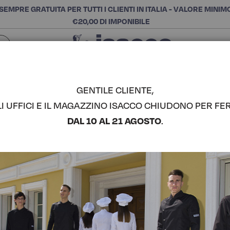
SEMPRE GRATUITA PER TUTTI I CLIENTI IN ITALIA - VALORE MINIM
€20,00 DI IMPONIBILE
Chiudi
SCEGLI LA CATEGORIA E ACQUISTA
Cerca
GENTILE CLIENTE,
LI UFFICI E IL MAGAZZINO ISACCO CHIUDONO PER FER
CAMICETT
DAL 10 AL 21 AGOSTO
.
COMPLETA IL LOOK
Codice articolo:
02532
Colore:
Bianco
Manica:
Manica 3/4