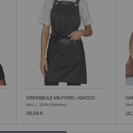
desideri
desider
GREMBIULE MILFORD - ISACCO
CA
Nero
100% Poliestere
Ner
36,58 €
12,