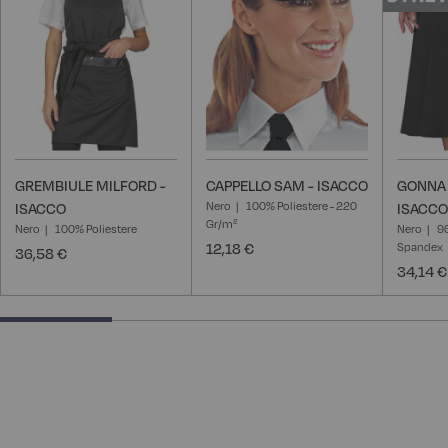
desideri
desideri
GREMBIULE MILFORD -
CAPPELLO SAM - ISACCO
GONNA 
Nero
100% Poliestere - 220
ISACCO
ISACCO
Gr/m²
Nero
100% Poliestere
Nero
9
12,18 €
Spandex
36,58 €
34,14 €
25% completed