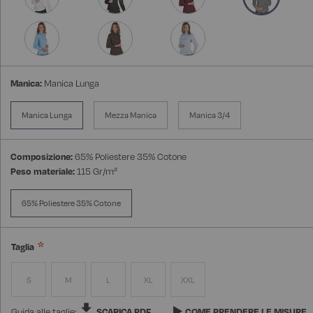
Manica:
Manica Lunga
Manica Lunga
Mezza Manica
Manica 3/4
Composizione:
65% Poliestere 35% Cotone
Peso materiale:
115 Gr/m²
65% Poliestere 35% Cotone
Taglia
S
M
L
XL
XXL
Guida alle taglie:
SCARICA PDF
COME PRENDERE LE MISURE