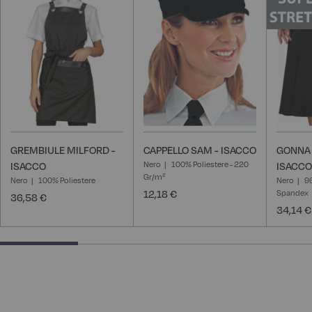
lista
lista
desideri
desideri
GREMBIULE MILFORD -
CAPPELLO SAM - ISACCO
GONNA 
Nero
100% Poliestere - 220
ISACCO
ISACCO
Gr/m²
Nero
100% Poliestere
Nero
9
12,18 €
Spandex
36,58 €
34,14 €
25% completed