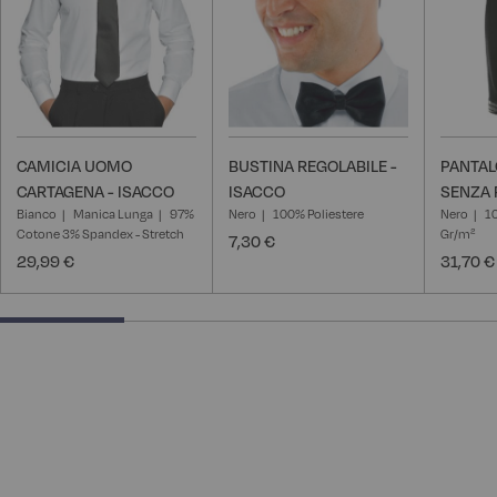
CAMICIA UOMO
BUSTINA REGOLABILE -
PANTA
CARTAGENA - ISACCO
ISACCO
SENZA 
Bianco
Manica Lunga
97%
Nero
100% Poliestere
Nero
10
Cotone 3% Spandex - Stretch
Gr/m²
7,30 €
29,99 €
31,70 €
25% completed