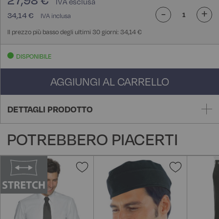
27,98 €
-
+
34,14 €
Il prezzo più basso degli ultimi 30 giorni: 34,14 €
DISPONIBILE
AGGIUNGI AL CARRELLO
DETTAGLI PRODOTTO
POTREBBERO PIACERTI
Aggiungi
Aggiungi
alla
alla
lista
lista
desideri
desideri