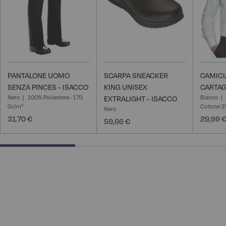
PANTALONE UOMO
SCARPA SNEACKER
CAMIC
SENZA PINCES - ISACCO
KING UNISEX
CARTAG
Nero
100% Poliestere - 170
Bianco
EXTRALIGHT - ISACCO
Gr/m²
Cotone 3%
Nero
31,70 €
29,99 
59,66 €
33.33333333333333% completed