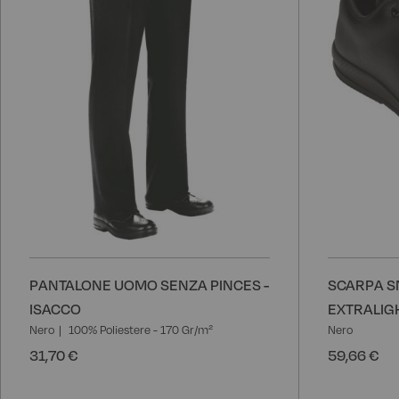
PANTALONE UOMO SENZA PINCES -
SCARPA S
ISACCO
EXTRALIGH
Nero
100% Poliestere - 170 Gr/m²
Nero
31,70 €
59,66 €