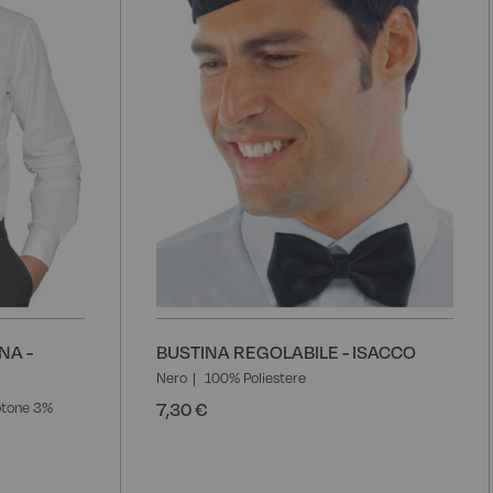
NA -
BUSTINA REGOLABILE - ISACCO
Nero
100% Poliestere
7,30 €
tone 3%