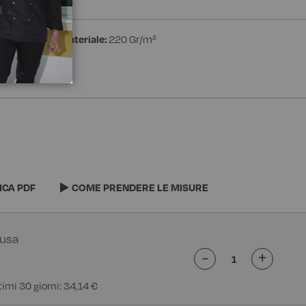
estere
Peso materiale:
220 Gr/m²
ICA PDF
COME PRENDERE LE MISURE
-
+
timi 30 giorni: 34,14 €