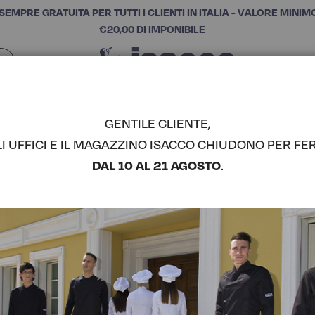
SEMPRE GRATUITA PER TUTTI I CLIENTI IN ITALIA - VALORE MINIM
€20,00 DI IMPONIBILE
Chiudi
SCEGLI LA CATEGORIA E ACQUISTA
Cerca
GENTILE CLIENTE,
LI UFFICI E IL MAGAZZINO ISACCO CHIUDONO PER FER
VICTOR UN
DAL 10 AL 21 AGOSTO
.
COMPLETA IL LOOK
Codice articolo:
03724
Colore:
Lurex 03