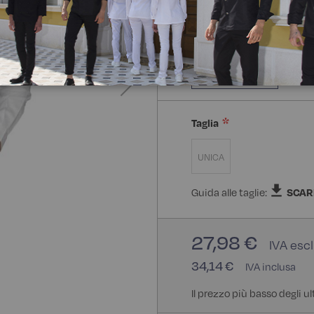
Composizione:
100% Poli
100% Poliestere
Taglia
UNICA
Guida alle taglie:
SCAR
27,98 €
34,14 €
Il prezzo più basso degli ul