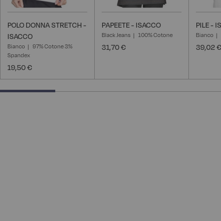
POLO DONNA STRETCH -
PAPEETE - ISACCO
PILE - 
Black Jeans
100% Cotone
Bianco
ISACCO
Bianco
97% Cotone 3%
31,70 €
39,02 
Spandex
19,50 €
25% completed