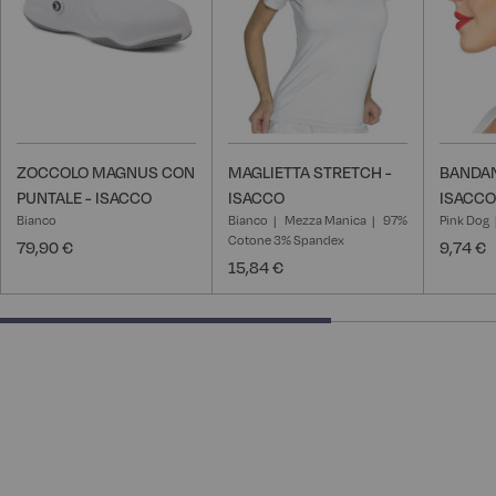
ZOCCOLO MAGNUS CON
MAGLIETTA STRETCH -
BANDAN
PUNTALE - ISACCO
ISACCO
ISACCO
Bianco
Bianco
Mezza Manica
97%
Pink Dog
Cotone 3% Spandex
79,90 €
9,74 €
15,84 €
66.66666666666666% completed