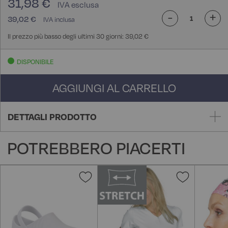
31,98 €
-
+
39,02 €
Il prezzo più basso degli ultimi 30 giorni: 39,02 €
DISPONIBILE
AGGIUNGI AL CARRELLO
DETTAGLI PRODOTTO
POTREBBERO PIACERTI
Aggiungi
Aggiungi
alla
alla
lista
lista
desideri
desideri