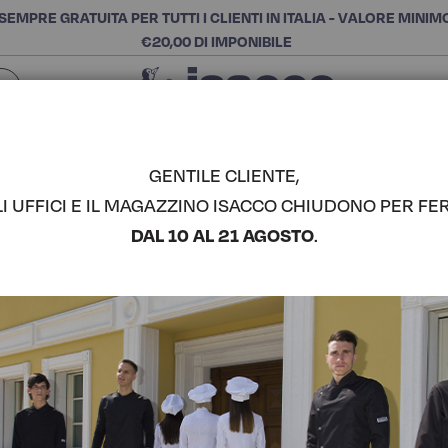
SEMPRE GRATUITA PER TUTTI I CLIENTI IN ITALIA - VALORE MINIM
€20,00 DI IMPONIBILE
Chiudi
SCEGLI LA CATEGORIA E ACQUISTA
Cerca
GENTILE CLIENTE,
LI UFFICI E IL MAGAZZINO ISACCO CHIUDONO PER FER
GREMBIUL
DAL 10 AL 21 AGOSTO
.
TASCA - I
COMPLETA IL LOOK
Codice articolo:
08601
Colore:
Grigio