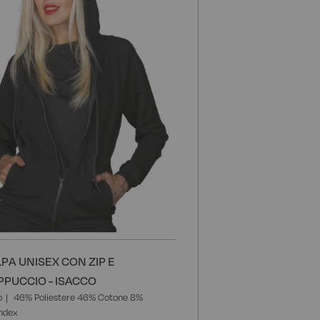
lista
i
desideri
LPA UNISEX CON ZIP E
PPUCCIO - ISACCO
o
46% Poliestere 46% Cotone 8%
ndex