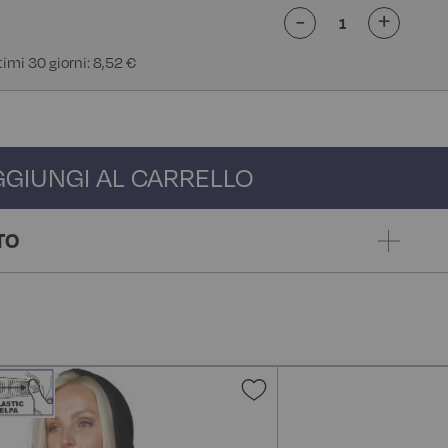
-
+
timi 30 giorni: 8,52 €
GGIUNGI AL CARRELLO
TO
gi
Aggiungi
alla