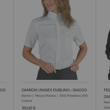
lista
lista
desideri
desider
CCO
CAMICIA UNISEX DUBLINO - ISACCO
FE
Bianco
Mezza Manica
65% Poliestere 35%
CA
Cotone
Ner
39,02 €
Spa