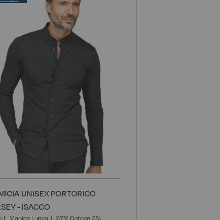
alla
lista
i
desideri
MICIA UNISEX PORTORICO
RSEY - ISACCO
o
Manica Lunga
97% Cotone 3%