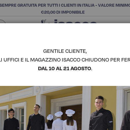
SEMPRE GRATUITA PER TUTTI I CLIENTI IN ITALIA - VALORE MINIM
€20,00 DI IMPONIBILE
Chiudi
SCEGLI LA CATEGORIA E ACQUISTA
Cerca
GENTILE CLIENTE,
LI UFFICI E IL MAGAZZINO ISACCO CHIUDONO PER FER
GREMBIUL
DAL 10 AL 21 AGOSTO
.
COMPLETA IL LOOK
Codice articolo:
08661
Colore:
Lincoln