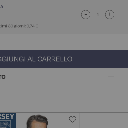
-
+
timi 30 giorni: 9,74 €
GGIUNGI AL CARRELLO
TO
gi
Aggiungi