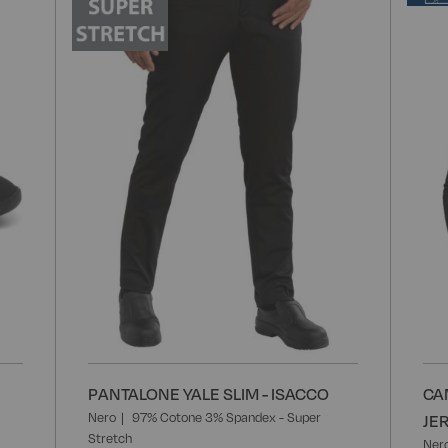
alla
alla
lista
lista
desideri
desider
PANTALONE YALE SLIM - ISACCO
CA
Nero
97% Cotone 3% Spandex - Super
JE
Stretch
Ner