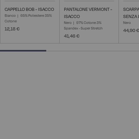
CAPPELLO BOB - ISACCO
PANTALONE VERMONT -
SCARP
Bianco
65% Poliestere 35%
ISACCO
SENZA 
Cotone
Nero
97% Cotone 3%
Nero
12,18 €
Spandex - Super Stretch
44,90 
41,46 €
33.33333333333333% completed