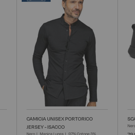
alla
alla
lista
lista
desideri
desider
CAMICIA UNISEX PORTORICO
SC
Ner
JERSEY - ISACCO
79,
Nero
Manica Lunga
97% Cotone 3%