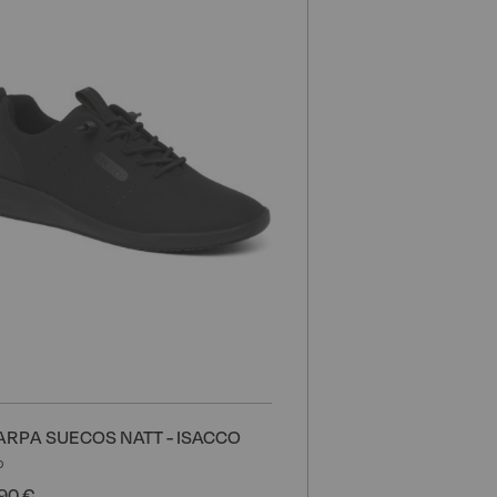
alla
lista
i
desideri
ARPA SUECOS NATT - ISACCO
o
90 €