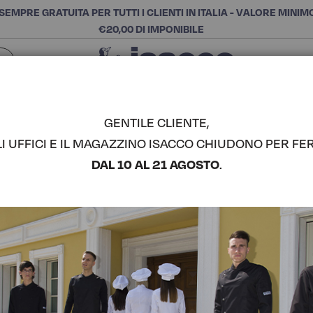
SEMPRE GRATUITA PER TUTTI I CLIENTI IN ITALIA - VALORE MINIM
€20,00 DI IMPONIBILE
Chiudi
SCEGLI LA CATEGORIA E ACQUISTA
Cerca
GENTILE CLIENTE,
LI UFFICI E IL MAGAZZINO ISACCO CHIUDONO PER FER
GREMBIUL
DAL 10 AL 21 AGOSTO
.
COMPLETA IL LOOK
Codice articolo:
08660
Colore:
Nero