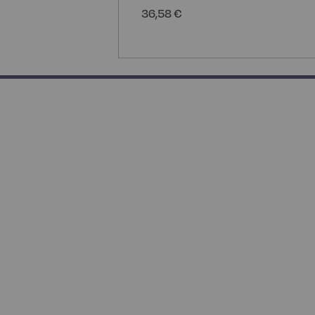
36,58 €
133.33333333333331% completed