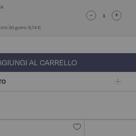
-
+
timi 30 giorni: 9,74 €
GGIUNGI AL CARRELLO
TO
gi
Aggiungi