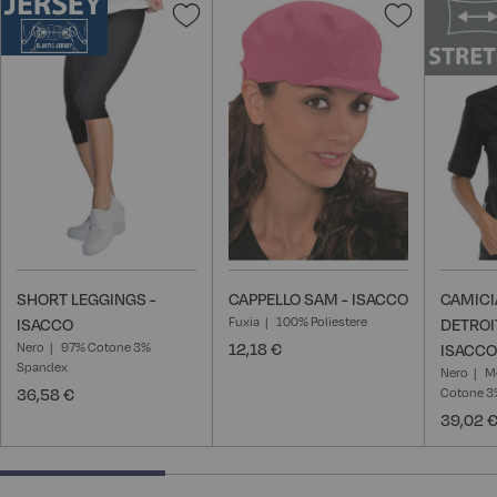
Aggiungi
Aggiungi
alla
alla
lista
lista
desideri
desideri
SHORT LEGGINGS -
CAPPELLO SAM - ISACCO
CAMICI
Fuxia
100% Poliestere
ISACCO
DETROI
Nero
97% Cotone 3%
12,18 €
ISACCO
Spandex
Nero
M
36,58 €
Cotone 3%
39,02 
33.33333333333333% completed