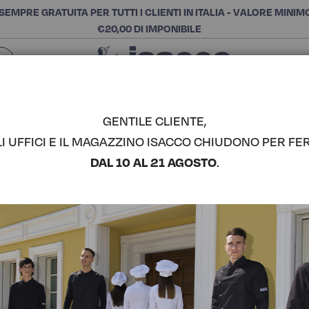
SEMPRE GRATUITA PER TUTTI I CLIENTI IN ITALIA - VALORE MINIM
€20,00 DI IMPONIBILE
Chiudi
SCEGLI LA CATEGORIA E ACQUISTA
Cerca
GENTILE CLIENTE,
LI UFFICI E IL MAGAZZINO ISACCO CHIUDONO PER FER
CASACCA 
DAL 10 AL 21 AGOSTO
.
COMPLETA IL LOOK
Codice articolo:
03159
Colore:
Nero