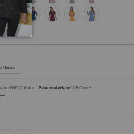
a Manica
stere 35% Cotone
Peso materiale:
125 Gr/m²
e