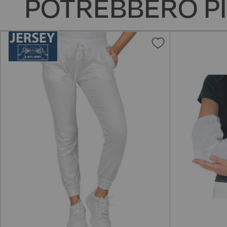
POTREBBERO PI
Aggiungi
alla
lista
desideri