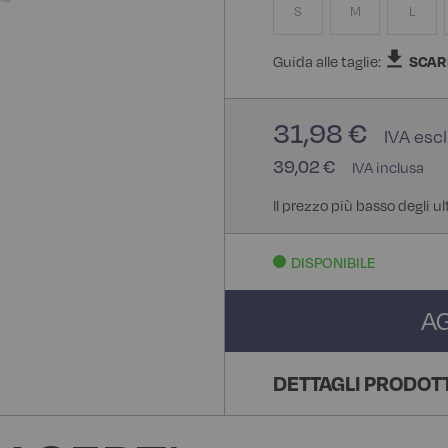
S
M
L
Guida alle taglie:
SCAR
31,98 €
39,02 €
Il prezzo più basso degli u
DISPONIBILE
A
DETTAGLI PRODOT