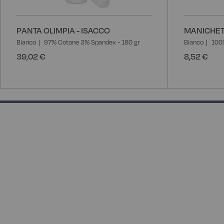
PANTA OLIMPIA - ISACCO
MANICHET
Bianco
97% Cotone 3% Spandex - 180 gr
Bianco
100
39,02 €
8,52 €
50% completed