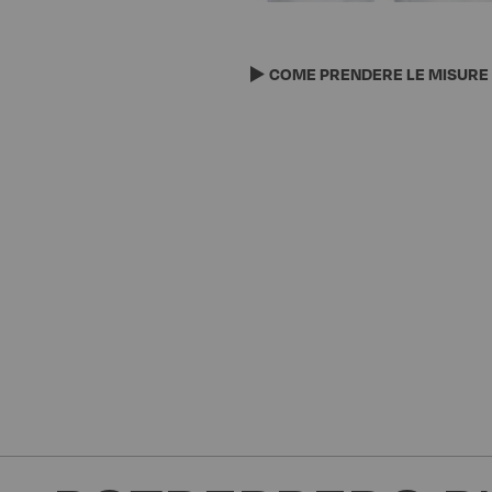
Vai
all'inizio
della
COME PRENDERE LE MISURE
galleria
di
immagini