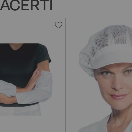
ACERTI
Aggiungi
alla
lista
desideri